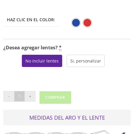
HAZ CLIC EN EL COLOR:
¿Desea agregar lentes?
*
No incluir lentes
Si, personalizar
VINCE
-
+
COMPRAR
CAMUTO
12313
cantidad
MEDIDAS DEL ARO Y EL LENTE