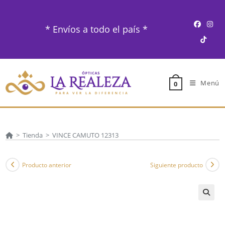
Ir
al
* Envíos a todo el país *
contenido
Menú
0
>
Tienda
>
VINCE CAMUTO 12313
Producto anterior
Siguiente producto