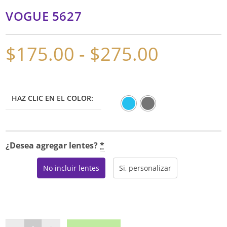
VOGUE 5627
$
175.00
-
$
275.00
Rango
de
precios:
desde
$175.00
hasta
$275.00
HAZ CLIC EN EL COLOR:
¿Desea agregar lentes?
*
No incluir lentes
Si, personalizar
VOGUE