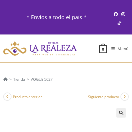
Ir
al
* Envíos a todo el país *
contenido
Menú
0
>
Tienda
>
VOGUE 5627
Producto anterior
Siguiente producto