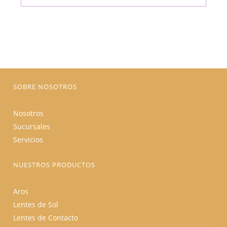
múltiples
variantes.
Las
opciones
se
pueden
elegir
en
la
página
de
producto
SOBRE NOSOTROS
Nosotros
Sucursales
Servicios
NUESTROS PRODUCTOS
Aros
Lentes de Sol
Lentes de Contacto