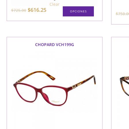
Clear
$
616.25
$
725.00
OPCIONES
$
750.0
CHOPARD VCH199G