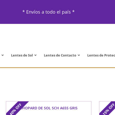
* Envíos a todo el país *
Lentes de Sol
Lentes de Contacto
Lentes de Prote
OFF
OF
CHOPARD DE SOL SCH A65S GRIS
40%
15%