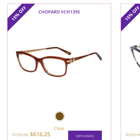
OFF
OF
CHOPARD VCH139S
15%
15%
Clear
$
616.25
$
725.00
$
725.0
OPCIONES