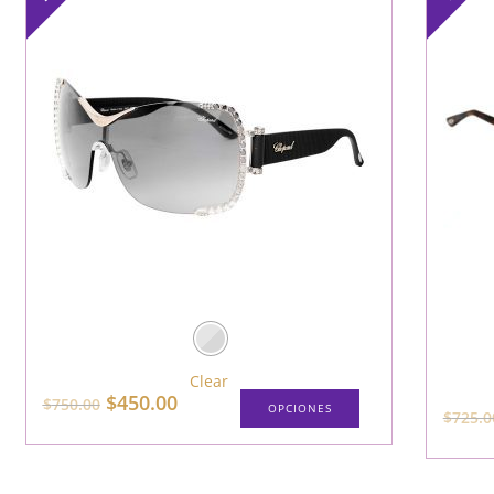
Clear
$
450.00
$
750.00
OPCIONES
$
725.0