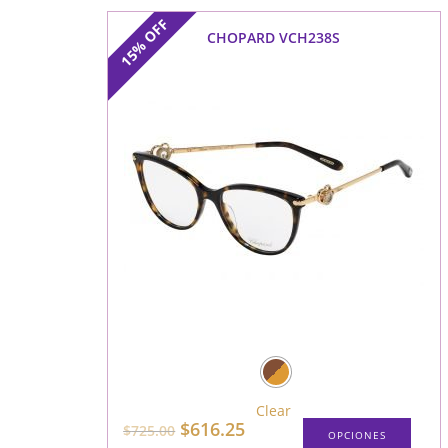
OFF
CHOPARD VCH238S
15%
Clear
$
616.25
$
725.00
OPCIONES