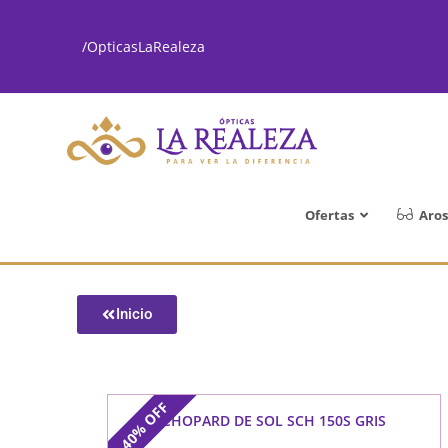
/OpticasLaRealeza
Ofertas
Aros
Inicio
OFF
CHOPARD DE SOL SCH 150S GRIS
40%