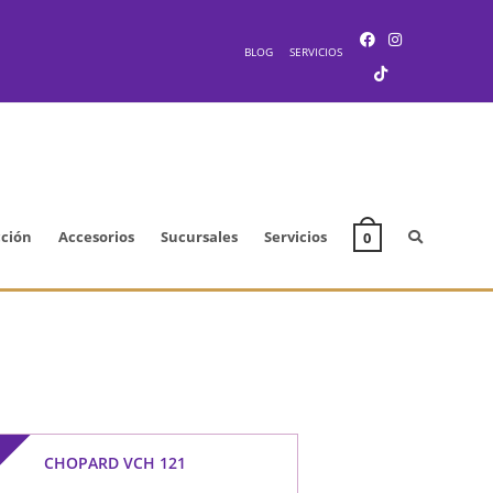
BLOG
SERVICIOS
cción
Accesorios
Sucursales
Servicios
0
F
CHOPARD VCH 121