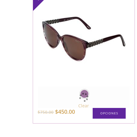
Clear
$
450.00
$
750.00
OPCIONES