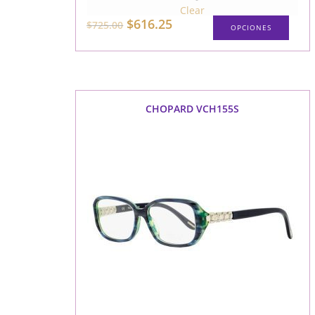
Clear
$
616.25
$
725.00
OPCIONES
CHOPARD VCH155S