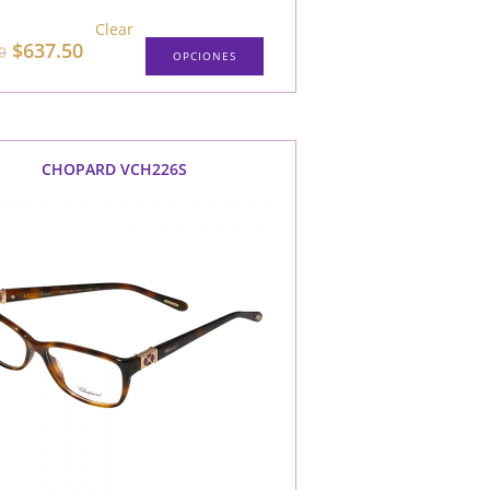
Clear
$
637.50
0
OPCIONES
CHOPARD VCH226S