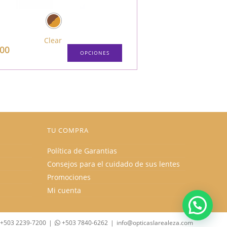
Clear
.00
OPCIONES
TU COMPRA
Política de Garantias
Consejos para el cuidado de sus lentes
Promociones
Mi cuenta
 +503 2239-7200
+503 7840-6262
info@opticaslarealeza.com