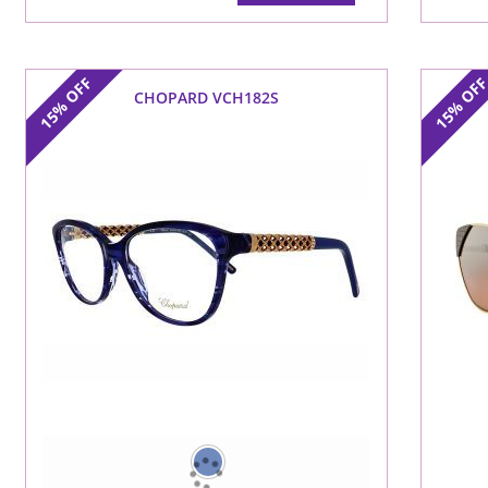
OFF
OF
CHOPARD VCH182S
15%
15%