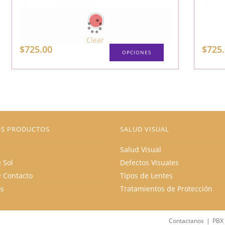
Clear
$
725.00
$
725
OPCIONES
S PRODUCTOS
SALUD VISUAL
Salud Visual
 Sol
Defectos Visuales
e Contacto
Tipos de Lentes
os
Tratamientos de Protección
Contactanos
PBX