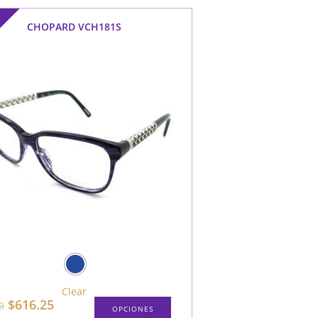
F
CHOPARD VCH181S
Clear
$
616.25
0
OPCIONES