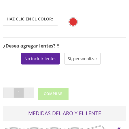
HAZ CLIC EN EL COLOR:
¿Desea agregar lentes?
*
No incluir lentes
Si, personalizar
CALVIN
-
+
COMPRAR
KLEIN
22645
cantidad
MEDIDAS DEL ARO Y EL LENTE