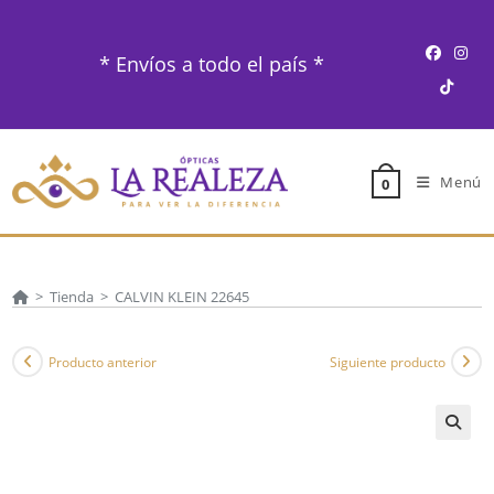
Ir
al
* Envíos a todo el país *
contenido
Menú
0
>
Tienda
>
CALVIN KLEIN 22645
Producto anterior
Siguiente producto