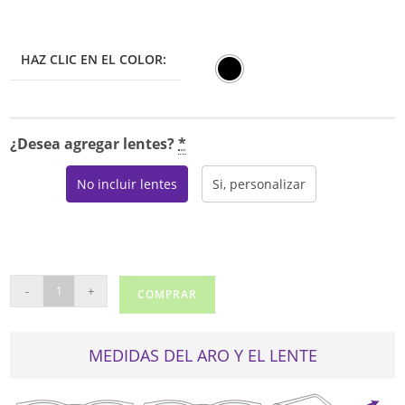
HAZ CLIC EN EL COLOR:
¿Desea agregar lentes?
*
No incluir lentes
Si, personalizar
FILA
-
+
COMPRAR
VFI539
cantidad
MEDIDAS DEL ARO Y EL LENTE