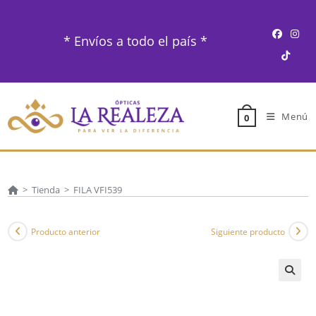
Ir
al
* Envíos a todo el país *
contenido
Menú
0
>
Tienda
>
FILA VFI539
Producto anterior
Siguiente producto