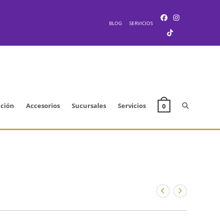
BLOG
SERVICIOS
Alternar
cción
Accesorios
Sucursales
Servicios
0
búsqueda
de
la