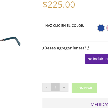
$
225.00
HAZ CLIC EN EL COLOR:
¿Desea agregar lentes?
*
No incluir l
LACOSTE
-
+
COMPRAR
3108
cantidad
MEDIDAS