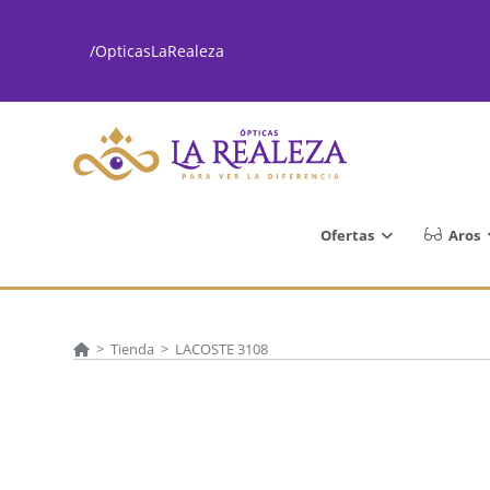
Ir
al
/OpticasLaRealeza
contenido
Ofertas
Aros
>
Tienda
>
LACOSTE 3108