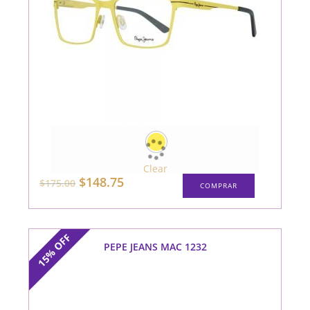
Clear
Este
El
El
$
148.75
$
175.00
COMPRAR
producto
precio
precio
tiene
original
actual
múltiples
era:
es:
variantes.
$175.00.
$148.75.
Las
opciones
OFF
se
PEPE JEANS MAC 1232
15%
pueden
elegir
en
la
página
de