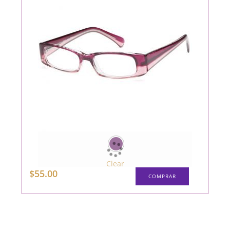
la
página
de
producto
Clear
Este
$
55.00
COMPRAR
producto
tiene
múltiples
variantes.
Las
opciones
se
pueden