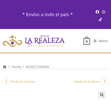
Ir
al
* Envíos a todo el país *
contenido
Menú
0
>
Tienda
>
MODZ CAMDEN
Producto anterior
Siguiente producto