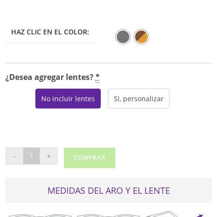
HAZ CLIC EN EL COLOR:
¿Desea agregar lentes?
*
No incluir lentes
Si, personalizar
NAUTICA
-
+
COMPRAR
8187
cantidad
MEDIDAS DEL ARO Y EL LENTE