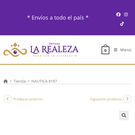
Ir
al
* Envíos a todo el país *
contenido
Menú
0
>
Tienda
>
NAUTICA 8187
Producto anterior
Siguiente producto