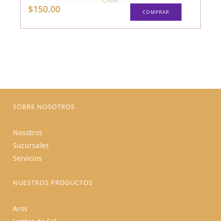
Este
$
150.00
COMPRAR
producto
tiene
múltiples
variantes.
Las
opciones
se
pueden
elegir
en
la
página
de
producto
SOBRE NOSOTROS
Nosotros
Sucursales
Servicios
NUESTROS PRODUCTOS
Aros