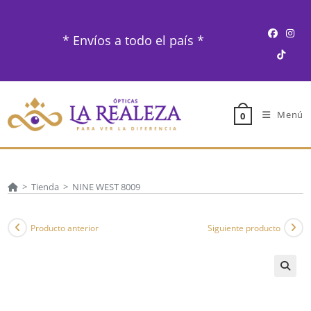
Ir
al
* Envíos a todo el país *
contenido
Menú
0
>
Tienda
>
NINE WEST 8009
Producto anterior
Siguiente producto