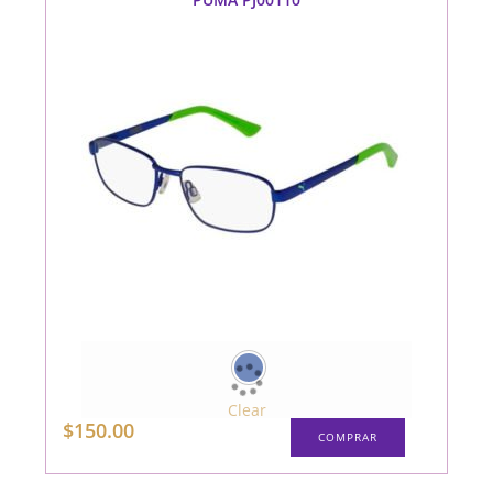
Clear
Este
$
150.00
COMPRAR
producto
tiene
múltiples
variantes.