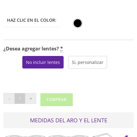
HAZ CLIC EN EL COLOR:
¿Desea agregar lentes?
*
No incluir lentes
Si, personalizar
POLO
-
+
COMPRAR
RALPH
LAUREN
2257U
MEDIDAS DEL ARO Y EL LENTE
cantidad