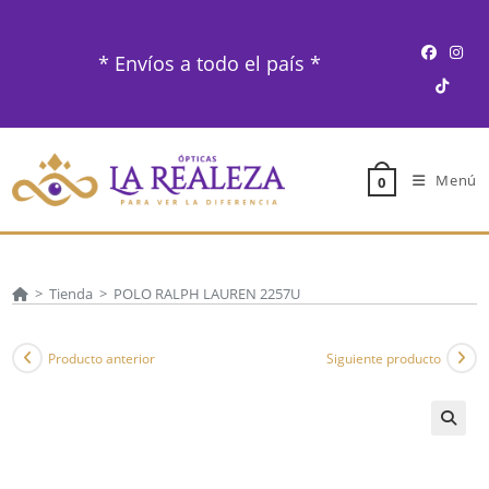
Ir
al
* Envíos a todo el país *
contenido
Menú
0
>
Tienda
>
POLO RALPH LAUREN 2257U
Producto anterior
Siguiente producto