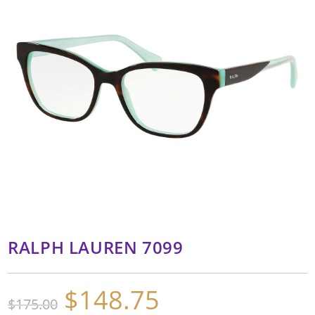
RALPH LAUREN 7099
$
148.75
El
El
$
175.00
precio
precio
original
actual