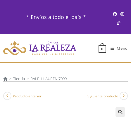
Ir
al
* Envíos a todo el país *
contenido
Menú
0
>
Tienda
>
RALPH LAUREN 7099
Producto anterior
Siguiente producto