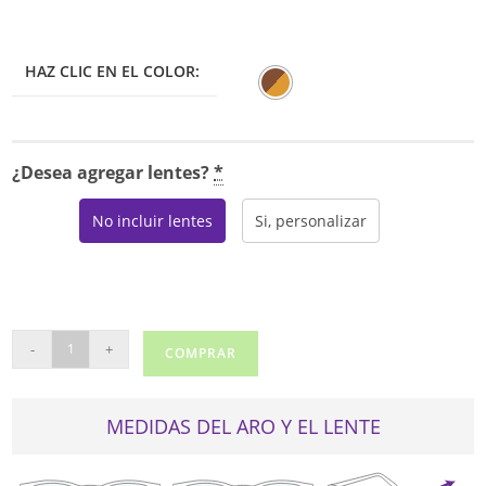
era:
es:
$175.00.
$148.75.
HAZ CLIC EN EL COLOR:
¿Desea agregar lentes?
*
No incluir lentes
Si, personalizar
RALPH
-
+
COMPRAR
LAUREN
7099
cantidad
MEDIDAS DEL ARO Y EL LENTE