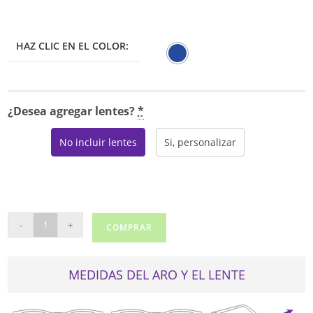
HAZ CLIC EN EL COLOR:
¿Desea agregar lentes?
*
No incluir lentes
Si, personalizar
REAL
-
+
COMPRAR
MT9066
cantidad
MEDIDAS DEL ARO Y EL LENTE