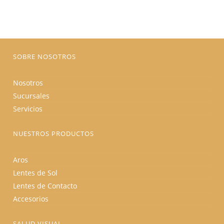
se
pueden
elegir
en
la
página
de
producto
SOBRE NOSOTROS
Nosotros
Sucursales
Servicios
NUESTROS PRODUCTOS
Aros
Lentes de Sol
Lentes de Contacto
Accesorios
SALUD VISUAL