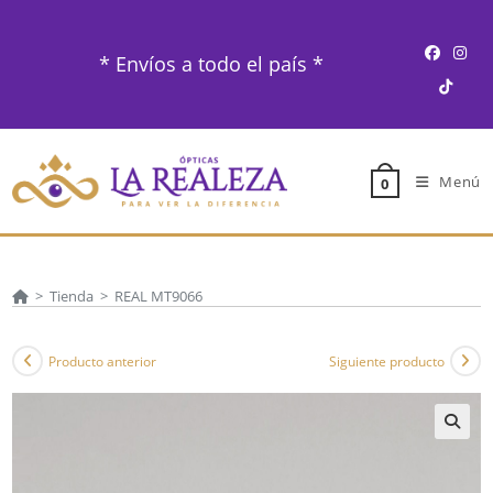
Ir
al
* Envíos a todo el país *
contenido
Menú
0
>
Tienda
>
REAL MT9066
Producto anterior
Siguiente producto