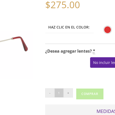
$
275.00
HAZ CLIC EN EL COLOR:
¿Desea agregar lentes?
*
No incluir l
SALVATORE
-
+
COMPRAR
FERRAGAMO
2891
cantidad
MEDIDAS