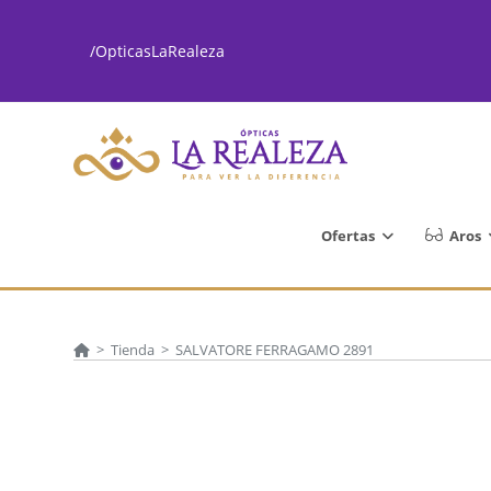
Ir
al
/OpticasLaRealeza
contenido
Ofertas
Aros
>
Tienda
>
SALVATORE FERRAGAMO 2891