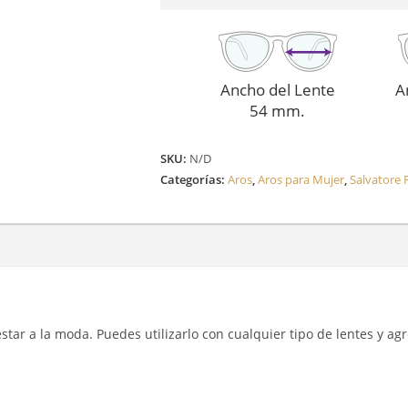
Ancho del Lente
A
54 mm.
SKU:
N/D
Categorías:
Aros
,
Aros para Mujer
,
Salvatore
y estar a la moda. Puedes utilizarlo con cualquier tipo de lentes y a