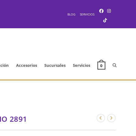
BLOG
SERVICIOS
Alternar
cción
Accesorios
Sucursales
Servicios
0
búsqueda
de
O 2891
la