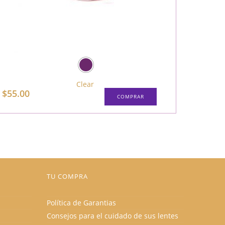
Clear
Este
$
55.00
COMPRAR
producto
tiene
múltiples
variantes.
Las
opciones
se
pueden
elegir
en
la
página
TU COMPRA
de
producto
Política de Garantias
Consejos para el cuidado de sus lentes