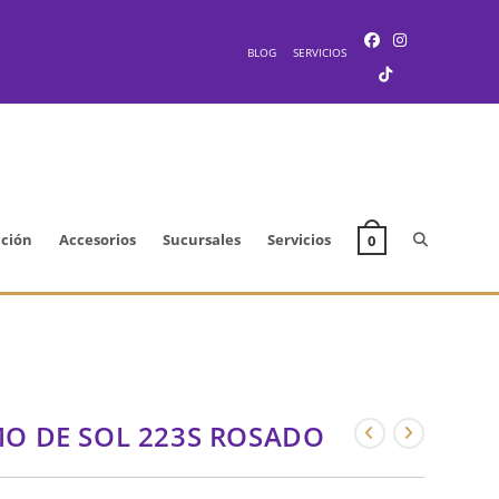
BLOG
SERVICIOS
Alternar
cción
Accesorios
Sucursales
Servicios
0
búsqueda
de
O DE SOL 223S ROSADO
la