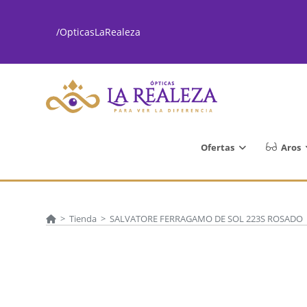
Ir
al
/OpticasLaRealeza
contenido
Ofertas
Aros
>
Tienda
>
SALVATORE FERRAGAMO DE SOL 223S ROSADO