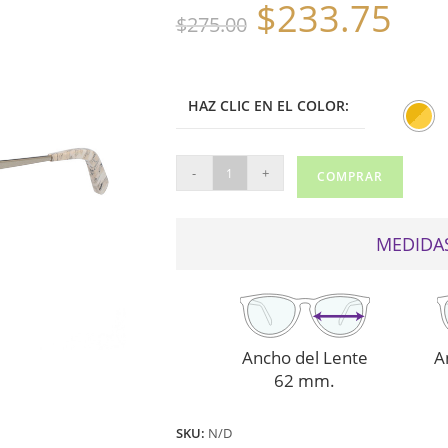
$
233.75
El
El
$
275.00
precio
precio
original
actual
era:
es:
$275.00.
$233.75.
HAZ CLIC EN EL COLOR:
SALVATORE
-
+
COMPRAR
FERRAGAMO
DE
SOL
MEDIDAS
223S
ROSADO
cantidad
Ancho del Lente
A
62 mm.
SKU:
N/D