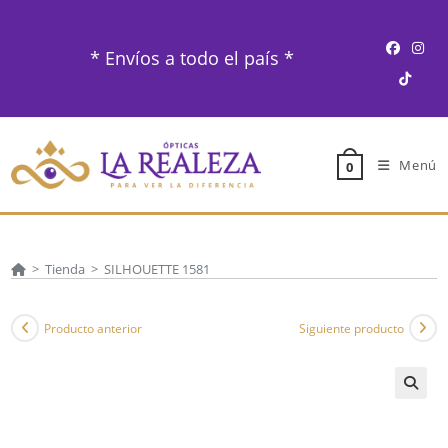
Ir
al
* Envíos a todo el país *
contenido
Menú
0
>
Tienda
>
SILHOUETTE 1581
Producto anterior
Siguiente producto