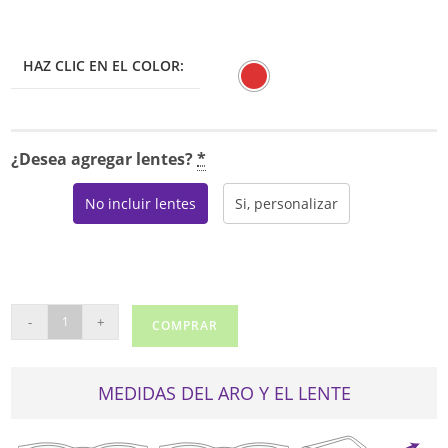
HAZ CLIC EN EL COLOR:
¿Desea agregar lentes?
*
No incluir lentes
Si, personalizar
SILHOUETTE
-
+
COMPRAR
1581
cantidad
MEDIDAS DEL ARO Y EL LENTE