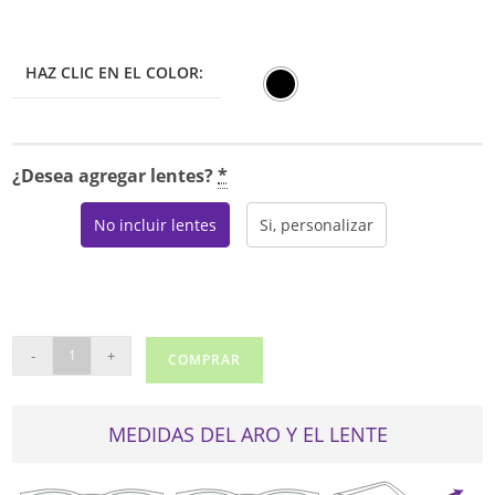
HAZ CLIC EN EL COLOR:
¿Desea agregar lentes?
*
No incluir lentes
Si, personalizar
VERSACE
-
+
COMPRAR
3255
cantidad
MEDIDAS DEL ARO Y EL LENTE