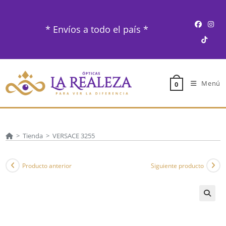
Ir
al
* Envíos a todo el país *
contenido
Menú
0
>
Tienda
>
VERSACE 3255
Producto anterior
Siguiente producto