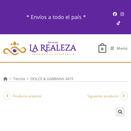
Ir
al
* Envíos a todo el país *
contenido
Menú
0
>
Tienda
>
DOLCE & GABBANA 3419
Producto anterior
Siguiente producto