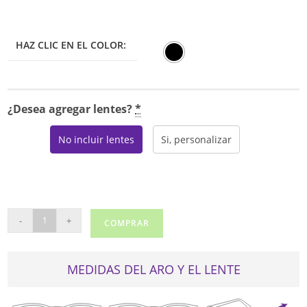
HAZ CLIC EN EL COLOR:
¿Desea agregar lentes?
*
No incluir lentes
Si, personalizar
DOLCE
-
+
COMPRAR
&
GABBANA
3419
MEDIDAS DEL ARO Y EL LENTE
cantidad