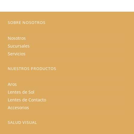
en
la
página
de
producto
SOBRE NOSOTROS
Nosotros
Sucursales
Servicios
NUESTROS PRODUCTOS
Aros
Lentes de Sol
Lentes de Contacto
Accesorios
SALUD VISUAL